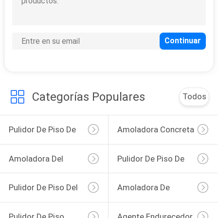
Categorías Populares
Todos
Pulidor De Piso De
Amoladora Concreta
Piedra
Del Piso
Amoladora Del
Pulidor De Piso De
Piso Del Terrazo
Mármol
Pulidor De Piso Del
Amoladora De
Granito
Piedra Del Piso
Pulidor De Piso
Agente Endurecedor