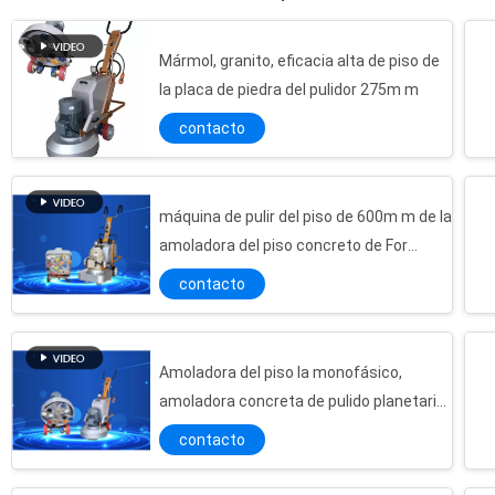
Mármol, granito, eficacia alta de piso de
la placa de piedra del pulidor 275m m
contacto
Cuatro placas vetean el pulidor de piso del granito, máquina pulidora del piso de piedra
12 máquina pulidora del piso del granito del pulidor de piso del granito de las cabezas 11HP 380V
máquina de pulir del piso de 600m m de la
El pulidor de piso concreto del granito de la máquina pulidora del piso 11HP 380V 4 dirige
amoladora del piso concreto de For
24 máquinas de pulir concretas grande del terrazo de las cabezas de la amoladora mojada y seca del piso
Single Phase 220V
contacto
Amoladora profesional 20HP/15KW del piso del mármol del terrazo de la seguridad
Máquina de pulir de mármol del terrazo del poder más elevado de la amoladora mojada y seca del piso
Amoladora grande del piso del terrazo de la máquina de pulir del granito con ocho placas
Amoladora del piso la monofásico,
Amoladora concreta del piso del terrazo de la máquina del pulido superficial con el puerto del vacío
amoladora concreta de pulido planetaria
Máquina doble del pulido superficial de la precisión del mármol de la amoladora del piso del terrazo del disco
del piso
contacto
24 amoladoras mojadas y secas grande del piso del terrazo de las cabezas, máquina de pulir del granito
Amoladora del piso del granito del terrazo la monofásico 5HP, máquina de nivelación concreta