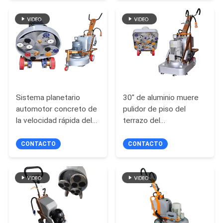
SITIO
PRIVACY
POLICY
Sistema planetario
30" de aluminio muere
automotor concreto de
pulidor de piso del
la velocidad rápida del
terrazo del
pulidor de piso del
molde/amoladora
paseo auto
concreta del piso
CONTACTO
CONTACTO