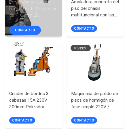
Amoladora concreta del
Polvillador de suelo de
piso del chasis
hormigón de 12 cabezas
CONTROL
multifuncional con las
de 710 mm 28
cabezas
"económico con placa
DE
magnéticas/los discos
multifunción
CONTACTO
CONTACTO
CALIDAD
ÉNTRENOS
EN
CONTACTO
CON
Grinder de bordes 3
Maquinaria de pulido de
NOTICIAS
cabezas 15A 230V
pisos de hormigón de
300mm Polizador
fase simple 220V /
manual de bordes de
máquina de pulido de
MAPA
hormigón
pisos de terrazo
CONTACTO
CONTACTO
DEL