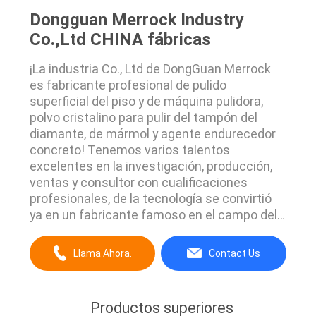
Dongguan Merrock Industry
Co.,Ltd CHINA fábricas
¡La industria Co., Ltd de DongGuan Merrock
es fabricante profesional de pulido
superficial del piso y de máquina pulidora,
polvo cristalino para pulir del tampón del
diamante, de mármol y agente endurecedor
concreto! Tenemos varios talentos
excelentes en la investigación, producción,
ventas y consultor con cualificaciones
profesionales, de la tecnología se convirtió
ya en un fabricante famoso en el campo del
sistema del pulido superficial. Merrock se
equipa del departamento de la producción y
Llama Ahora.
Contact Us
de ventas para la máquina, el producto de la
industria química y el abrasivo por separado.
Investigaci...
Productos superiores