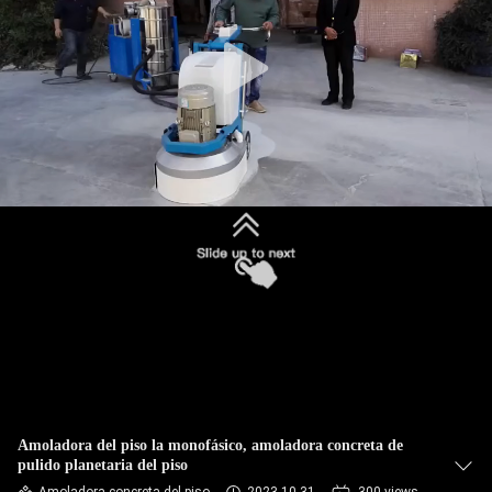
CONTROL
DE
CALIDAD
ÉNTRENOS
EN
CONTACTO
CON
NOTICIAS
MAPA
Amoladora del piso la monofásico, amoladora concreta de
pulido planetaria del piso
DEL