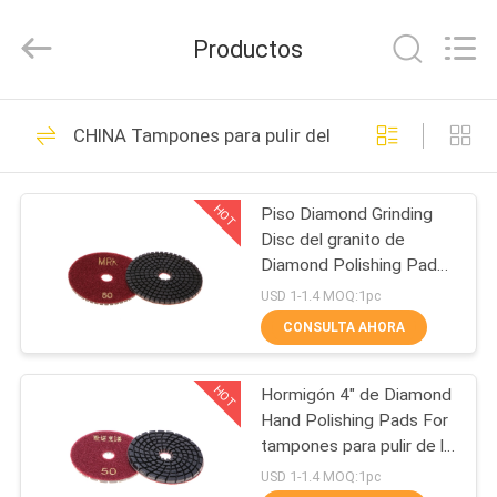
2026
Dongguan
Merrock
Productos
Industry
Co.,Ltd.
All
Rights
HOGAR
Reserved.
260
CHINA Tampones para pulir del diamante
Pulidor de piso de
PRODUCTOS
piedra
HOT
Piso Diamond Grinding
Disc del granito de
SOBRE
Diamond Polishing Pads
NOSOTROS
Stone Marble de 4
USD 1-1.4 MOQ:1pc
pulgadas
CONSULTA AHORA
271
VIAJE
Amoladora concreta
HOT
Hormigón 4" de Diamond
DE
Hand Polishing Pads For
LA
del piso
tampones para pulir de la
resina del terrazo
FÁBRICA
USD 1-1.4 MOQ:1pc