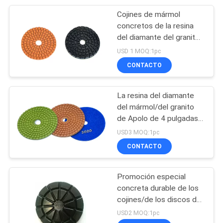
Cojines de mármol
52
concretos de la resina
Disco abrasivo del
del diamante del granito,
tampones para pulir
USD 1 MOQ:1pc
diamante
abrasivos de 3 pulgadas
CONTACTO
La resina del diamante
del mármol/del granito
de Apolo de 4 pulgadas
89
rellena el tipo mojado y
USD3 MOQ:1pc
Tampones para pulir
seco
CONTACTO
del diamante
Promoción especial
concreta durable de los
cojines/de los discos de
la resina del diamante
USD2 MOQ:1pc