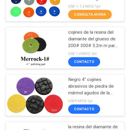
Marble de 3 pulgadas
USD 1- 1.2 MOQ:1pc
SITIO
CONSULTA AHORA
46
PRIVACY
Pulidor de piso del
cojines de la resina del
POLICY
diamante del grueso de
granito
200# 300# 5.2m m para
la máquina pulidora
USD 1.4 MOQ:1pc
concreta
CONTACTO
Negro 4" cojines
38
abrasivos de piedra de
Amoladora de
mármol agudos de la
resina del diamante para
USD9 MOQ:1pc
piedra del piso
la nivelación del piso
CONTACTO
la resina del diamante de