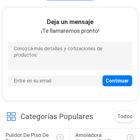
Máquina pulidora
Deja un mensaje
del piso
¡Te llamaremos pronto!
22
Polvo de pulido de
mármol
Categorías Populares
Todos
20
Pulidor De Piso De 
Amoladora 