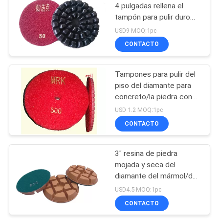
4 pulgadas rellena el
tampón para pulir duro
26
del terrazo concreto de
USD9 MOQ:1pc
piedra
Pulidor de piso
CONTACTO
manual
Tampones para pulir del
piso del diamante para
concreto/la piedra con
de alta calidad
USD 1.2 MOQ:1pc
CONTACTO
23
Agente endurecedor
3" resina de piedra
mojada y seca del
concreto
diamante del mármol/del
granito rellena
USD4.5 MOQ:1pc
difícilmente
CONTACTO