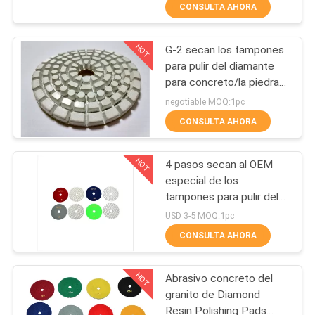
CONSULTA AHORA
CONTROL
HOT
G-2 secan los tampones
DE
88
para pulir del diamante
CALIDAD
para concreto/la piedra
Amoladora del
que pulen alto lustre
negotiable MOQ:1pc
piso del terrazo
ÉNTRENOS
CONSULTA AHORA
EN
HOT
4 pasos secan al OEM
CONTACTO
especial de los
CON
tampones para pulir del
84
diamante para ISO-9001
USD 3-5 MOQ:1pc
de pulido seco
Pulidor de piso de
CONSULTA AHORA
NOTICIAS
mármol
HOT
Abrasivo concreto del
MAPA
granito de Diamond
DEL
Resin Polishing Pads