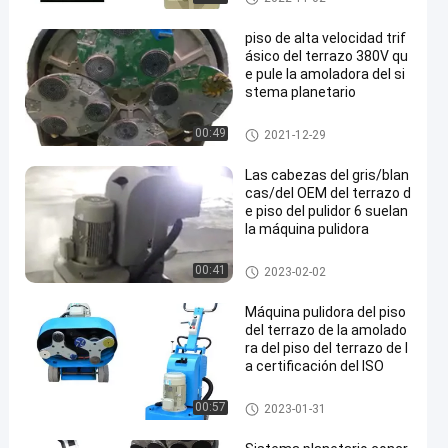
o
piso de alta velocidad trif
ásico del terrazo 380V qu
e pule la amoladora del si
stema planetario
Amoladora del piso del terraz
00:49
2021-12-29
o
Las cabezas del gris/blan
cas/del OEM del terrazo d
e piso del pulidor 6 suelan
la máquina pulidora
Amoladora del piso del terraz
00:41
2023-02-02
o
Máquina pulidora del piso
del terrazo de la amolado
ra del piso del terrazo de l
a certificación del ISO
Amoladora del piso del terraz
00:57
2023-01-31
o