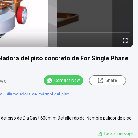
oladora del piso concreto de For Single Phase
Contact Now
Share
ews
zo
#
amoladora de mármol del piso
 del piso de Dia Cast 600m m Detalle rápido: Nombre pulidor de piso
w More
Leave a message