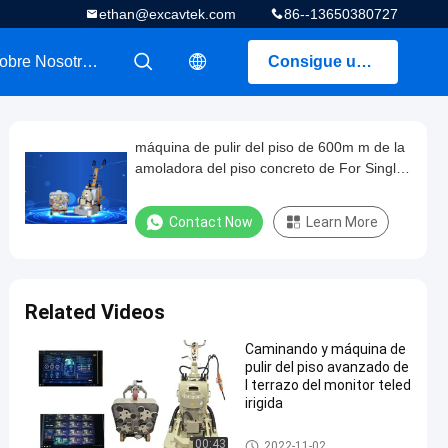
ethan@excavtek.com
86--13650380727
Sobre Nosotros
Consigue una cotización
描述
描述
máquina de pulir del piso de 600m m de la
amoladora del piso concreto de For Single
Phase 220V
Contact Now
Learn More
Related Videos
Caminando y máquina de
pulir del piso avanzado de
l terrazo del monitor teled
irigida
Amoladora del piso del terraz
00:43
2022-11-02