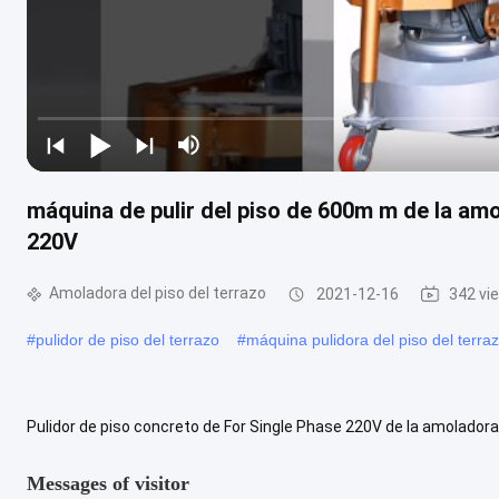
máquina de pulir del piso de 600m m de la am
220V
Amoladora del piso del terrazo
2021-12-16
342 vi
#
pulidor de piso del terrazo
#
máquina pulidora del piso del terra
Pulidor de piso concreto de For Single Phase 220V de la amoladora
del granito de 12 cabezas Uso Mármol, granito, terrazo, piso ...
Vie
Messages of visitor